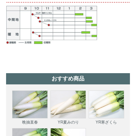
おすすめ商品
晩抽直春
YR夏みのり
YR寒ざくら