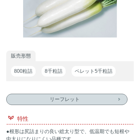
家庭園芸
生産者向け
花の苗・種
販売形態
800粒詰
8千粒詰
ペレット5千粒詰
リーフレット
特性
●根形は尻詰まりの良い総太り型で、低温期でも短根や
中太りになりにくい品種です。