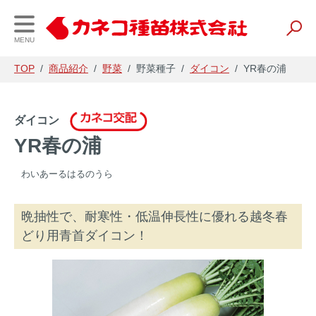
MENU
TOP
/
商品紹介
/
野菜
/
野菜種子
/
ダイコン
/
YR春の浦
会社案内
事業内容
財務情報
ダイコン
YR春の浦
企業理念・会社概要
研究開発
経営理念と戦略
わいあーるはるのうら
事業所一覧
種苗
IR資料
晩抽性で、耐寒性・低温伸長性に優れる越冬春
事業内容
養液栽培
会社の業績
どり用青首ダイコン！
農業資材
電子公告
農薬・肥料