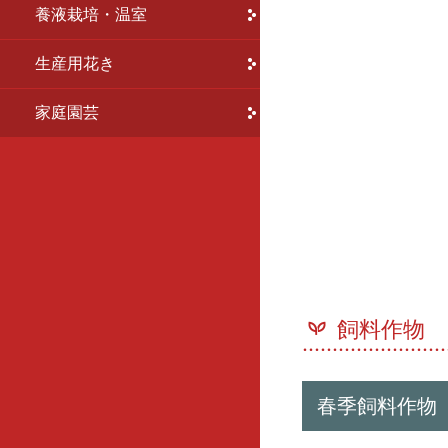
養液栽培・温室
家庭園芸
生産用花き
生産者向け
花の苗・種
家庭園芸
飼料作物
春季飼料作物