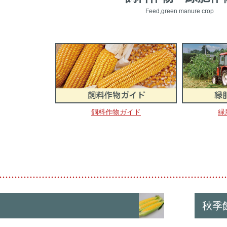
Feed,green manure crop
飼料作物ガイド
緑
秋季