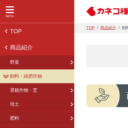
MENU
TOP
/
商品紹介
/
飼
TOP
NEWS
商品紹介
会社案内
事業内容
財務情報
野菜
企業理念・
研究開発
経営理念と
商品紹介
飼料・緑肥作物
事業所一覧
種苗
IR資料
会社案内
景観作物・芝
事業内容
養液栽培
会社の業績
財務情報
培土
農業資材
電子公告
採用情報
肥料
農薬・肥料
品種登録状況