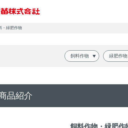
料・緑肥作物
飼料作物
緑肥作物
会社概要
戦略
商品紹介
飼料作物・緑肥作