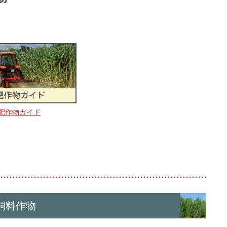
肥作物ガイド
飼料作物