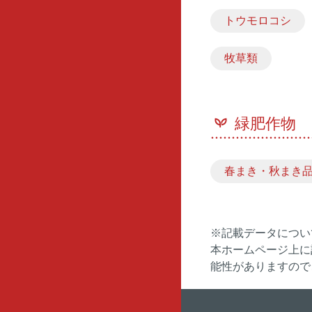
トウモロコシ
牧草類
緑肥作物
春まき・秋まき
※記載データについ
本ホームページ上に
能性がありますので