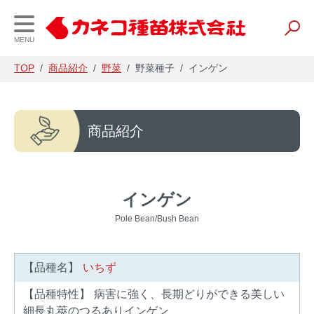
MENU
TOP
/
商品紹介
/
野菜
/
野菜種子
/
インゲン
会社案内
事業内容
財務情報
商品紹介
企業理念・会社概要
研究開発
経営理念と戦略
事業所一覧
種苗
IR資料
インゲン
Pole Bean/Bush Bean
事業内容
養液栽培
会社の業績
農業資材
電子公告
【品種名】
いちず
農薬・肥料
【品種特性】
病害に強く、長期どりができる美しい
細長丸莢のつるありインゲン