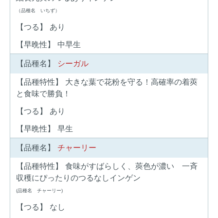
家庭園芸
（品種名 いちず）
【つる】
あり
生産者向け
【早晩性】
花の苗・種
中早生
【品種名】
シーガル
【品種特性】
大きな葉で花粉を守る！高確率の着莢
と食味で勝負！
【つる】
あり
【早晩性】
早生
【品種名】
チャーリー
【品種特性】
食味がすばらしく、莢色が濃い 一斉
収穫にぴったりのつるなしインゲン
(品種名 チャーリー)
【つる】
なし