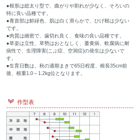
●根形は総太り型で、曲がりや割れが少なく、そろいの
特に良い品種です。
●青首部は鮮緑色、肌は白く滑らかで、ひげ根は少ない
です。
●肉質は緻密で、歯切れ良く、食味の良い品種です。
●草姿は立性、草勢はおとなしく、萎黄病、軟腐病に耐
病性で、生理障害(こぶ症、空洞症)の発生は少ないで
す。
●生育日数は、秋の適期まきで65日程度、根長35cm前
後、根重1.0～1.2kg位となります。
作型表