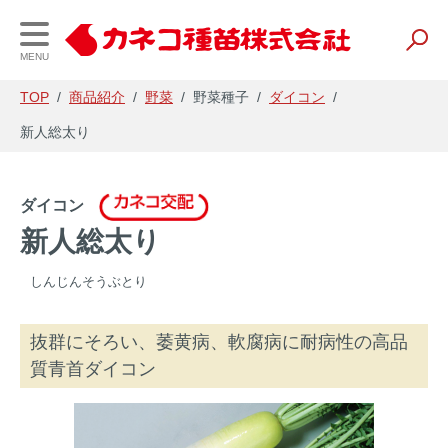
MENU
TOP
/
商品紹介
/
野菜
/
野菜種子
/
ダイコン
/
新人総太り
会社案内
事業内容
財務情報
ダイコン
企業理念・会社概要
研究開発
経営理念と戦略
新人総太り
事業所一覧
種苗
IR資料
しんじんそうぶとり
事業内容
養液栽培
会社の業績
抜群にそろい、萎黄病、軟腐病に耐病性の高品
農業資材
電子公告
質青首ダイコン
農薬・肥料