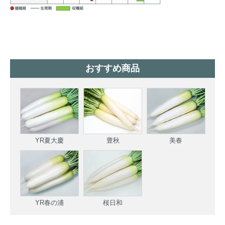
おすすめ商品
YR夏大慶
豊秋
美春
YR春の浦
桜日和