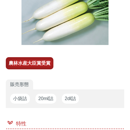
家庭園芸
生産者向け
花の苗・種
農林水産大臣賞受賞
販売形態
小袋詰
20mℓ詰
2dℓ詰
特性