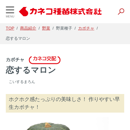
MENU
TOP
/
商品紹介
/
野菜
/
野菜種子
/
カボチャ
/
恋するマロン
会社案内
事業内容
財務情報
カボチャ
企業理念・会社概要
研究開発
経営理念と戦略
恋するマロン
事業所一覧
種苗
IR資料
こいするまろん
事業内容
養液栽培
会社の業績
ホクホク感たっぷりの美味しさ！ 作りやすい早
農業資材
電子公告
生カボチャ！
農薬・肥料