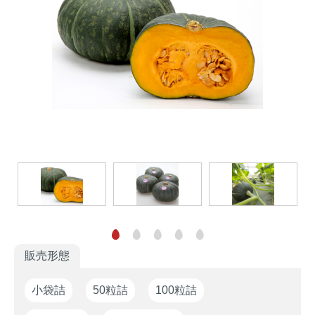
家庭園芸
生産者向け
花の苗・種
販売形態
小袋詰
50粒詰
100粒詰