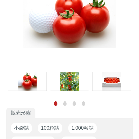
家庭園芸
生産者向け
花の苗・種
販売形態
小袋詰
100粒詰
1,000粒詰