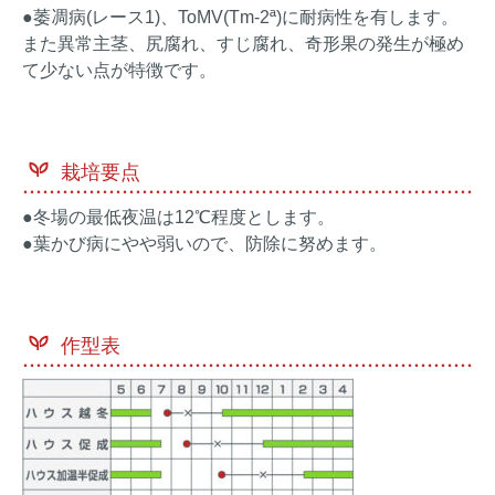
●萎凋病(レース1)、ToMV(Tm-2ª)に耐病性を有します。
また異常主茎、尻腐れ、すじ腐れ、奇形果の発生が極め
て少ない点が特徴です。
栽培要点
●冬場の最低夜温は12℃程度とします。
●葉かび病にやや弱いので、防除に努めます。
作型表