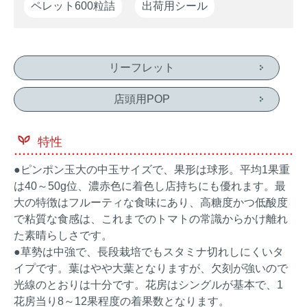
ペレット600粒詰
出荷用シール
リーフレット
店頭用POP
特性
●ピンポン玉大の中玉サイズで、果形は球形。平均1果重
は40～50g位、濃赤色に着色し店持ちにも優れます。最
大の特徴はフルーティな食味にあり、高糖度かつ低酸度
で粘質な食感は、これまでのトマトの常識からかけ離れ
た素晴らしさです。
●草勢は中強で、長段栽培でもスタミナ切れしにくいタ
イプです。葉はやや大葉となりますが、欠刻が強いので
光線のとおりは十分です。花房はシングルが基本で、1
花房当り8～12果程度の着果数となります。