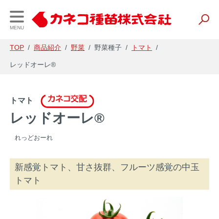
MENU
TOP
/
商品紹介
/
野菜
/
野菜種子
/
トマト
/
レッドオーレ®
会社案内
事業内容
財務情報
トマト
企業理念・会社概要
研究開発
経営理念と戦略
レッドオーレ®
事業所一覧
種苗
IR資料
れっどおーれ
事業内容
養液栽培
会社の業績
新感覚トマト、甘さ抜群、フルーツ感覚の中玉
農業資材
電子公告
トマト
農薬・肥料