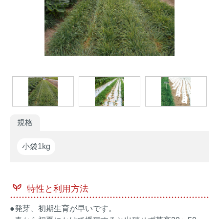
家庭園芸
生産者向け
花の苗・種
規格
小袋1kg
特性と利用方法
●発芽、初期生育が早いです。