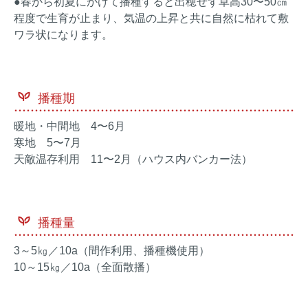
●春から初夏にかけて播種すると出穂せず草高30〜50㎝
程度で生育が止まり、気温の上昇と共に自然に枯れて敷
ワラ状になります。
播種期
暖地・中間地 4〜6月
寒地 5〜7月
天敵温存利用 11〜2月（ハウス内バンカー法）
播種量
3～5㎏／10a（間作利用、播種機使用）
10～15㎏／10a（全面散播）