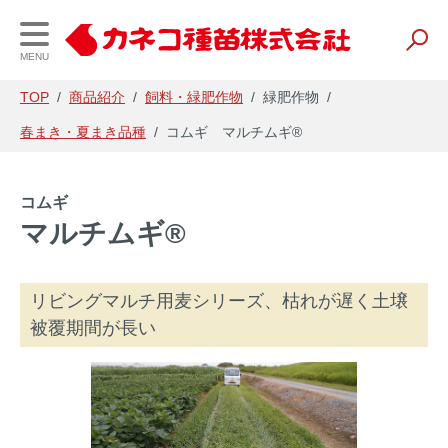
MENU
TOP
/
商品紹介
/
飼料・緑肥作物
/
緑肥作物
/
春まき・夏まき品種
/
コムギ マルチムギ®
会社案内
事業内容
財務情報
コムギ
企業理念・会社概要
研究開発
経営理念と戦略
マルチムギ®
事業所一覧
種苗
IR資料
リビングマルチ用麦シリーズ、枯れが遅く土壌
事業内容
養液栽培
会社の業績
被覆期間が長い
農業資材
電子公告
農薬・肥料