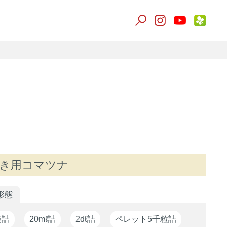
まき用コマツナ
形態
袋詰
20mℓ詰
2dℓ詰
ペレット5千粒詰