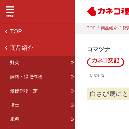
MENU
TOP
/
商品紹介
/
野
TOP
NEWS
商品紹介
会社案内
事業内容
財務情報
コマツナ
野菜
企業理念・
研究開発
経営理念と
商品紹介
いなせな
飼料・緑肥作物
事業所一覧
種苗
IR資料
会社案内
景観作物・芝
事業内容
養液栽培
会社の業績
白さび病にと
財務情報
培土
農業資材
電子公告
採用情報
肥料
農薬・肥料
品種登録状況