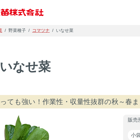
菜
/
野菜種子
/
コマツナ
/
いなせ菜
いなせ菜
会社概要
戦略
っても強い！作業性・収量性抜群の秋～春
販売
小