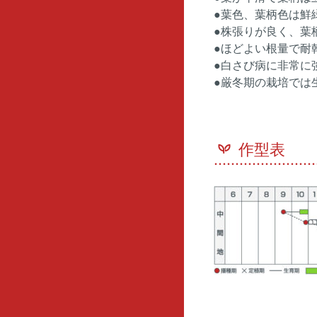
●葉色、葉柄色は鮮
●株張りが良く、葉
●ほどよい根量で耐
●白さび病に非常に
●厳冬期の栽培では
作型表