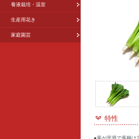
養液栽培・温室
家庭園芸
生産用花き
生産者向け
花の苗・種
家庭園芸
特性
●葉が平滑で葉柄は